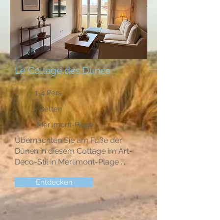
Le Cottage des Dunes
1-4 Pers
3 Betten
Merlimont-Plage
Übernachten Sie am Fuße der
Dünen in diesem Cottage im Art-
Deco-Stil in Merlimont-Plage ...
Entdecken